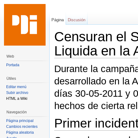
Página
Discusión
Censuran el 
Liquida en l
Web
Saltar a:
navegación
,
buscar
Portada
Durante la campaña
desarrollado en la 
Útiles
Editar menú
días 30-05-2011 y 0
Subir archivo
HTML a Wiki
hechos de cierta re
Navegación
Primer inciden
Página principal
Cambios recientes
Página aleatoria