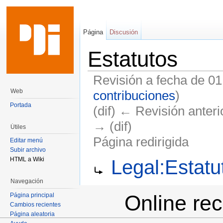
Página
Discusión
Estatutos
Revisión a fecha de 0
Web
contribuciones
)
Portada
(dif) ← Revisión anterio
→ (dif)
Útiles
Página redirigida
Editar menú
Subir archivo
Saltar a:
navegación
,
buscar
HTML a Wiki
Legal:Estatu
Navegación
Online re
Página principal
Cambios recientes
Página aleatoria