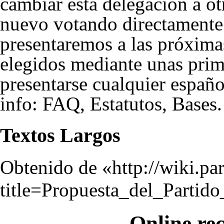
cambiar esta delegación a ot
nuevo votando directamente
presentaremos a las próxima
elegidos mediante unas prima
presentarse cualquier españ
info:
FAQ
,
Estatutos
,
Bases
.
Textos Largos
Obtenido de «
http://wiki.pa
title=Propuesta_del_Partid
Online re