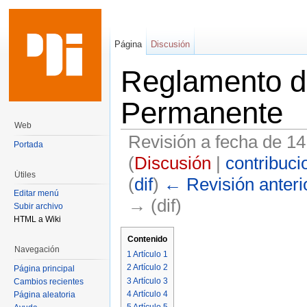
Página
Discusión
Reglamento d
Permanente
Web
Revisión a fecha de 1
Portada
(
Discusión
|
contribuci
Útiles
(
dif
)
← Revisión anteri
Editar menú
→ (dif)
Subir archivo
HTML a Wiki
Saltar a:
navegación
,
buscar
Contenido
Navegación
1
Artículo 1
2
Artículo 2
Página principal
3
Artículo 3
Cambios recientes
4
Artículo 4
Página aleatoria