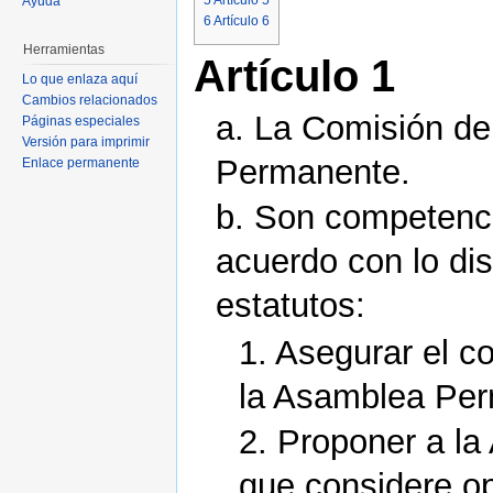
5
Artículo 5
Ayuda
6
Artículo 6
Herramientas
Artículo 1
Lo que enlaza aquí
Cambios relacionados
a. La Comisión de
Páginas especiales
Versión para imprimir
Permanente.
Enlace permanente
b. Son competenci
acuerdo con lo dis
estatutos:
1. Asegurar el c
la Asamblea Pe
2. Proponer a l
que considere o