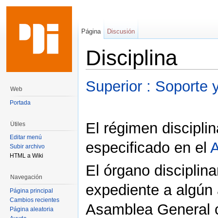
Página
Discusión
Disciplina
Saltar a:
navegación
,
buscar
Superior : Soporte 
Web
Portada
El régimen disciplin
Útiles
Editar menú
especificado en el
A
Subir archivo
HTML a Wiki
El órgano disciplina
Navegación
expediente a algún 
Página principal
Cambios recientes
Asamblea General c
Página aleatoria