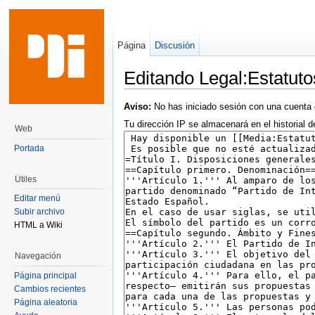
Página
Discusión
Editando Legal:Estatuto
Saltar a:
navegación
,
buscar
Aviso:
No has iniciado sesión con una cuenta 
Tu dirección IP se almacenará en el historial d
Web
Portada
Útiles
Editar menú
Subir archivo
HTML a Wiki
Navegación
Página principal
Cambios recientes
Página aleatoria