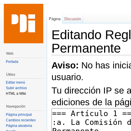
Página
Discusión
Editando Reg
Permanente
Web
Saltar a:
navegación
,
buscar
Portada
Aviso:
No has inici
usuario.
Útiles
Editar menú
Tu dirección IP se 
Subir archivo
HTML a Wiki
ediciones de la pág
Navegación
Página principal
Cambios recientes
Página aleatoria