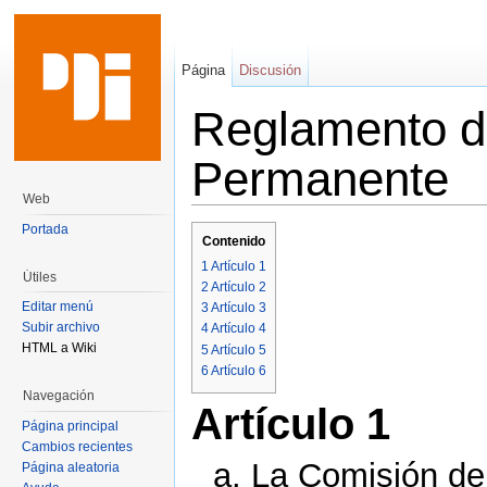
Página
Discusión
Reglamento d
Permanente
Web
Saltar a:
navegación
,
buscar
Portada
Contenido
1
Artículo 1
Útiles
2
Artículo 2
Editar menú
3
Artículo 3
Subir archivo
4
Artículo 4
HTML a Wiki
5
Artículo 5
6
Artículo 6
Navegación
Artículo 1
Página principal
Cambios recientes
a. La Comisión de
Página aleatoria